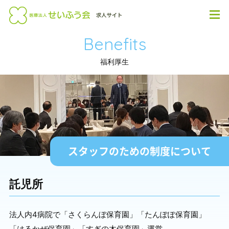
Benefits
福利厚生
スタッフのための制度について
託児所
法人内4病院で「さくらんぼ保育園」「たんぽぽ保育園」
「はるかぜ保育園」「すぎの木保育園」運営。