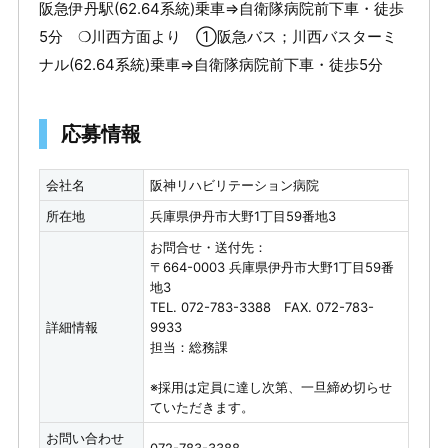
阪急伊丹駅(62.64系統)乗車⇒自衛隊病院前下車・徒歩
5分 ❍川西方面より ①阪急バス；川西バスターミ
ナル(62.64系統)乗車⇒自衛隊病院前下車・徒歩5分
応募情報
会社名
阪神リハビリテーション病院
所在地
兵庫県伊丹市大野1丁目59番地3
お問合せ・送付先：
〒664-0003 兵庫県伊丹市大野1丁目59番
地3
TEL. 072-783-3388 FAX. 072-783-
詳細情報
9933
担当：総務課
※採用は定員に達し次第、一旦締め切らせ
ていただきます。
お問い合わせ
072-783-3388