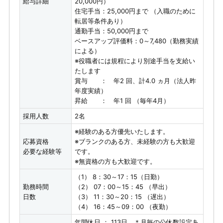
給与詳細
20,000円）
住宅手当：25,000円まで （入職のために
転居等条件あり）
通勤手当：50,000円まで
ベースアップ評価料：0～7,480（勤務実績
による）
※役職者には規程により別途手当を支給い
たします
賞与 ： 年2 回、計4.0 ヵ月（法人昨
年度実績）
昇給 ： 年1 回 （毎年4月）
採用人数
2名
※経験のある方優先いたします。
応募資格
※ブランクのある方、未経験の方も大歓迎
必要な経験等
です。
※無資格の方も大歓迎です。
（1） 8：30～17：15（日勤）
勤務時間
（2） 07：00～15：45 （早出）
日数
（3） 11：30～20：15 （遅出）
（4） 16：45～09：00 （夜勤）
年間休日 ： 113日 ＊月毎の公休数設定あ