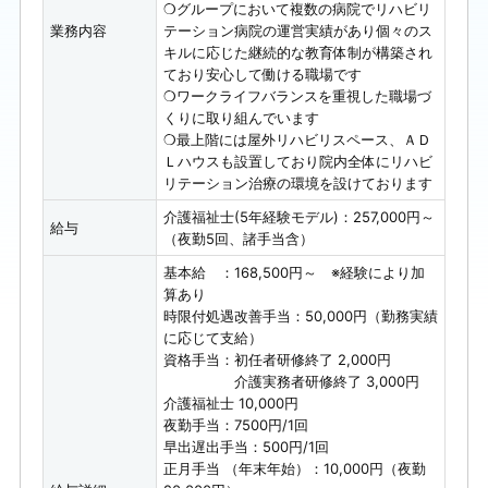
❍グループにおいて複数の病院でリハビリ
業務内容
テーション病院の運営実績があり個々のス
キルに応じた継続的な教育体制が構築され
ており安心して働ける職場です
❍ワークライフバランスを重視した職場づ
くりに取り組んでいます
❍最上階には屋外リハビリスペース、ＡＤ
Ｌハウスも設置しており院内全体にリハビ
リテーション治療の環境を設けております
介護福祉士(5年経験モデル)：257,000円～
給与
（夜勤5回、諸手当含）
基本給 ：168,500円～ ※経験により加
算あり
時限付処遇改善手当：50,000円（勤務実績
に応じて支給）
資格手当：初任者研修終了 2,000円
介護実務者研修終了 3,000円
介護福祉士 10,000円
夜勤手当：7500円/1回
早出遅出手当：500円/1回
正月手当 （年末年始）：10,000円（夜勤