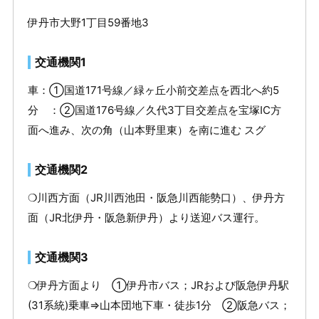
伊丹市大野1丁目59番地3
交通機関1
車：①国道171号線／緑ヶ丘小前交差点を西北へ約5
分 ：②国道176号線／久代3丁目交差点を宝塚IC方
面へ進み、次の角（山本野里東）を南に進む スグ
交通機関2
❍川西方面（JR川西池田・阪急川西能勢口）、伊丹方
面（JR北伊丹・阪急新伊丹）より送迎バス運行。
交通機関3
❍伊丹方面より ①伊丹市バス；JRおよび阪急伊丹駅
(31系統)乗車⇒山本団地下車・徒歩1分 ②阪急バス；