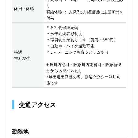
り
休日・休暇
有給休暇 ： 入職3ヵ月経過後に法定10日を
付与
＊各社会保険完備
＊永年勤続表彰制度
＊職員食堂があります（費用：350円）
＊自動車・バイク通勤可能
待遇
＊E－ラーニング教育システムあり
福利厚生
※JR川西池田・阪急川西能勢口・阪急新伊
丹から送迎バスあり
※早出遅出勤務の際、別途タクシー利用可
能です
交通アクセス
勤務地