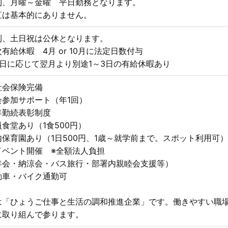
則、月曜～金曜 平日勤務となります。
直は基本的にありません。
則、土日祝は公休となります。
有給休暇 4月 or 10月に法定日数付与
職日に応じて翌月より別途1～3日の有給休暇あり
社会保険完備
会参加サポート（年1回）
年勤続表彰制度
食堂あり（1食500円）
内保育園あり（1日500円、1歳～就学前まで。スポット利用可）
イベント開催 ※全額法人負担
年会・納涼会・バス旅行・部署内親睦会支援等）
動車・バイク通勤可
は「ひょうご仕事と生活の調和推進企業」です。働きやすい職
に取り組んで参ります。