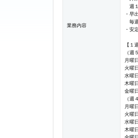
週１
・早出
毎週
業務内容
・安
【１
（週
月曜
火曜日
水曜
木曜
金曜日
（週
月曜
火曜日
水曜
木曜
金曜日