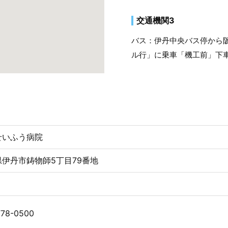
交通機関3
バス：伊丹中央バス停から阪
ル行」に乗車「機工前」下車
せいふう病院
県伊丹市鋳物師5丁目79番地
778-0500