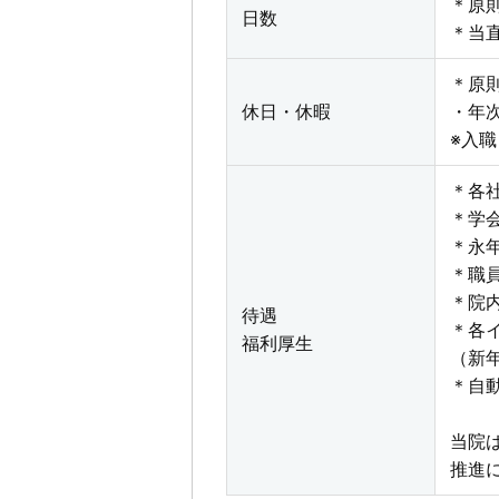
＊原
日数
＊当
＊原
休日・休暇
・年次
※入
＊各
＊学
＊永
＊職員
＊院
待遇
＊各
福利厚生
（新
＊自
当院
推進