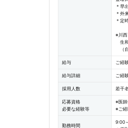
＊早
＊外
＊定
※川
生和
（自
給与
ご経
給与詳細
ご経
採用人数
若干
応募資格
※医
必要な経験等
※ご
9:00
勤務時間