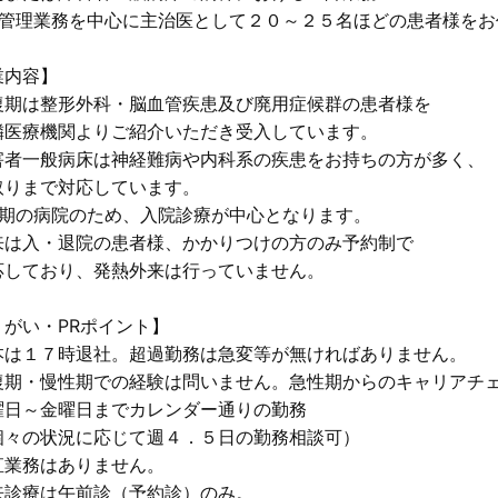
棟管理業務を中心に主治医として２０～２５名ほどの患者様をお
業内容】
復期は整形外科・脳血管疾患及び廃用症候群の患者様を
医療機関よりご紹介いただき受入しています。
害者一般病床は神経難病や内科系の疾患をお持ちの方が多く、
りまで対応しています。
性期の病院のため、入院診療が中心となります。
は入・退院の患者様、かかりつけの方のみ予約制で
しており、発熱外来は行っていません。
りがい・PRポイント】
本は１７時退社。超過勤務は急変等が無ければありません。
復期・慢性期での経験は問いません。急性期からのキャリアチ
曜日～金曜日までカレンダー通りの勤務
々の状況に応じて週４．５日の勤務相談可）
直業務はありません。
来診療は午前診（予約診）のみ。