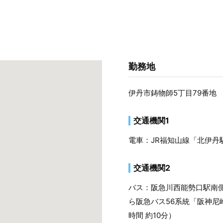
勤務地
伊丹市鋳物師5丁目79番地
交通機関1
電車：JR福知山線「北伊丹
交通機関2
バス：阪急川西能勢口駅南
ら阪急バス56系統「阪神尼
時間 約10分）