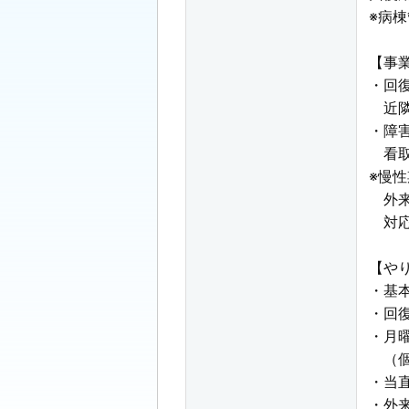
※病
【事
・回
近隣
・障
看取
※慢
外来
対応
【や
・基
・回
・月
（個
・当
・外