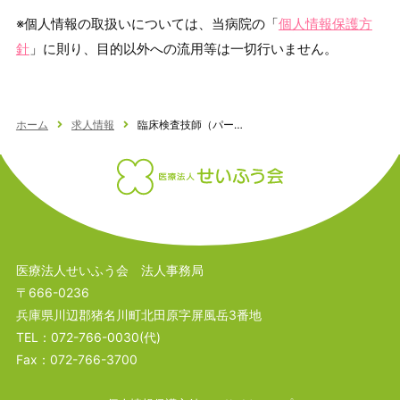
※個人情報の取扱いについては、当病院の「
個人情報保護方
針
」に則り、目的以外への流用等は一切行いません。
ホーム
求人情報
臨床検査技師（パート）
医療法人せいふう会 法人事務局
〒666-0236
兵庫県川辺郡猪名川町北田原字屏風岳3番地
TEL：
072-766-0030
(代)
Fax：072-766-3700